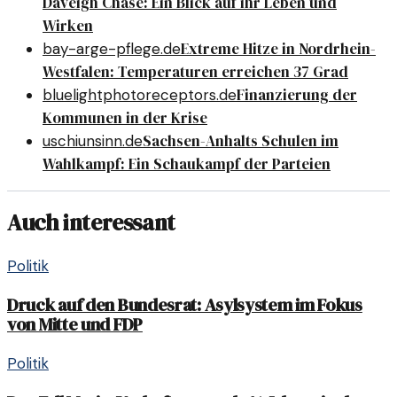
Daveigh Chase: Ein Blick auf ihr Leben und
Wirken
Extreme Hitze in Nordrhein-
bay-arge-pflege.de
Westfalen: Temperaturen erreichen 37 Grad
Finanzierung der
bluelightphotoreceptors.de
Kommunen in der Krise
Sachsen-Anhalts Schulen im
uschiunsinn.de
Wahlkampf: Ein Schaukampf der Parteien
Auch interessant
Politik
Druck auf den Bundesrat: Asylsystem im Fokus
von Mitte und FDP
Politik