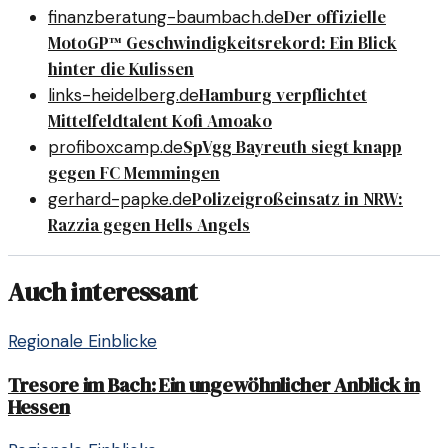
Der offizielle
finanzberatung-baumbach.de
MotoGP™ Geschwindigkeitsrekord: Ein Blick
hinter die Kulissen
Hamburg verpflichtet
links-heidelberg.de
Mittelfeldtalent Kofi Amoako
SpVgg Bayreuth siegt knapp
profiboxcamp.de
gegen FC Memmingen
Polizeigroßeinsatz in NRW:
gerhard-papke.de
Razzia gegen Hells Angels
Auch interessant
Regionale Einblicke
Tresore im Bach: Ein ungewöhnlicher Anblick in
Hessen